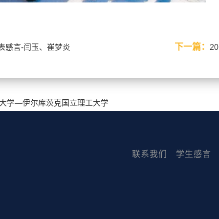
下一篇：
代表感言-闫玉、崔梦炎
2
大学—伊尔库茨克国立理工大学
联系我们
学生感言