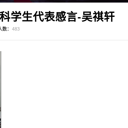
本科学生代表感言-吴祺轩
人数：
483