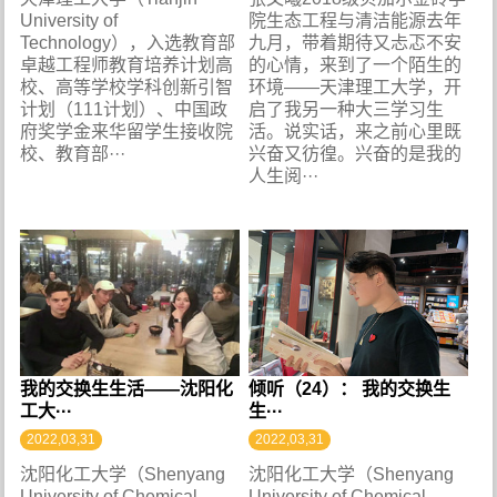
University of
院生态工程与清洁能源去年
Technology），入选教育部
九月，带着期待又忐忑不安
卓越工程师教育培养计划高
的心情，来到了一个陌生的
校、高等学校学科创新引智
环境——天津理工大学，开
计划（111计划）、中国政
启了我另一种大三学习生
府奖学金来华留学生接收院
活。说实话，来之前心里既
校、教育部···
兴奋又彷徨。兴奋的是我的
人生阅···
我的交换生生活——沈阳化
倾听（24）： 我的交换生
工大···
生···
2022,03,31
2022,03,31
沈阳化工大学（Shenyang
沈阳化工大学（Shenyang
University of Chemical
University of Chemical