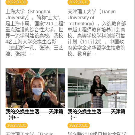
2022,03,31
2022,03,31
上海大学（Shanghai
天津理工大学（Tianjin
University），简称“上大”，
University of
是上海市属、国家“211工程”
Technology），入选教育部
重点建设的综合性大学，世
卓越工程师教育培养计划高
界一流学科建设高校。我校
校、高等学校学科创新引智
4名上海大学交换生合影
计划（111计划）、中国政
（左起郑一凡、张琦、王艺
府奖学金来华留学生接收院
潼、张纯）···
校、教育部···
我的交换生生活——天津篇
我的交换生​生活——天津篇
（中···
（···
2022,03,31
2022,03,31
天津理工大学（Tianjin
张文曦2018级贝加尔金砖学