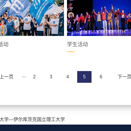
活动
学生活动
上一页
···
2
3
4
5
6
下一
大学—伊尔库茨克国立理工大学