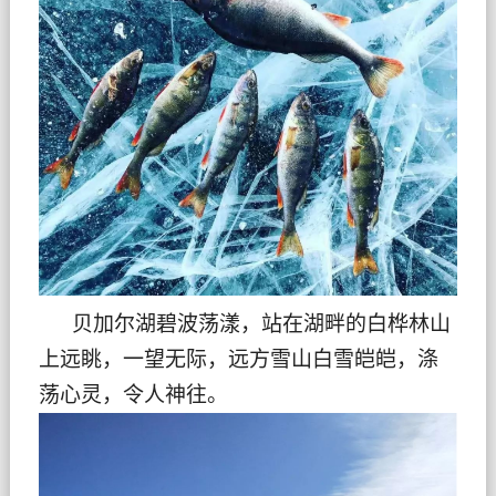
贝加尔湖碧波荡漾，站在湖畔的白桦林山
上远眺，一望无际，远方雪山白雪皑皑，涤
荡心灵，令人神往。