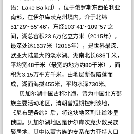
语：Lake Baikal），位于
俄罗斯
东西伯利亚
南部，在
伊尔库茨克州
境内，介于北纬
51°29′~55°46′，东经103°41′~109°57′之
间，湖总容积23.6万亿立方米（2015年），
最深处达1637米（2015年），是世界最深、
欧亚大陆
最大的
淡水湖
。湖南北长636千米，
平均宽48千米（最宽的地方约80千米），面
积为3.15万平方千米，由地层断裂陷落而
成，湖面海拔455米，平均水深730米。
贝加尔湖中国古称
北海
，曾为中国北方部
族主要活动地区，
清朝
曾短期控制该地，
《
尼布楚条约
》后，将这块地区割让给沙皇
俄国。贝加尔湖地区是伊尔库次克少数民族
聚居地，其中以
蒙古族
的支系布力亚特人口