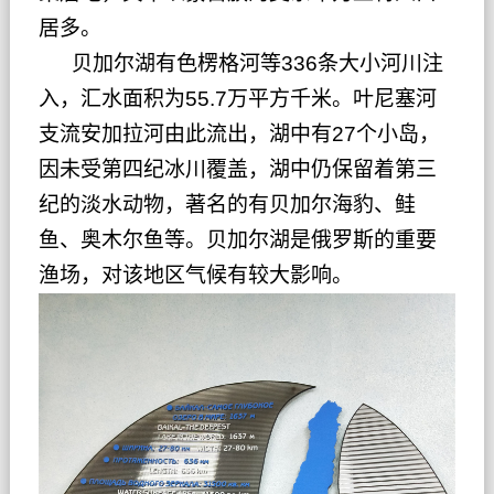
居多。
贝加尔湖有
色楞格河
等336条大小河川注
入，汇水面积为55.7万平方千米。
叶尼塞河
支流
安加拉河
由此流出，湖中有27个小岛，
因未受第四纪冰川覆盖，湖中仍保留着第三
纪的淡水动物，著名的有
贝加尔海豹
、
鲑
鱼
、
奥木尔鱼
等。贝加尔湖是
俄罗斯
的重要
渔场，对该地区气候有较大影响。