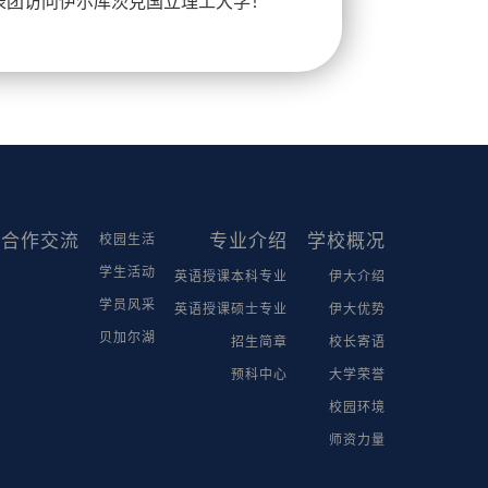
表团访问伊尔库茨克国立理工大学！
合作交流
专业介绍
学校概况
校园生活
学生活动
英语授课本科专业
伊大介绍
学员风采
英语授课硕士专业
伊大优势
贝加尔湖
招生简章
校长寄语
预科中心
大学荣誉
校园环境
师资力量