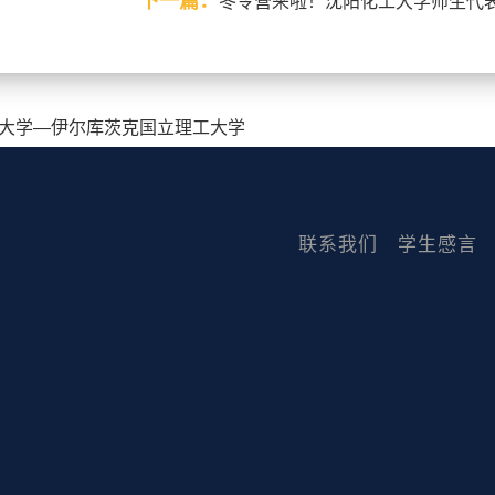
下一篇：
冬令营来啦！沈阳化工大学师生代
大学—伊尔库茨克国立理工大学
联系我们
学生感言