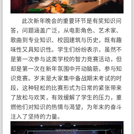
此次新年晚会的重要环节是
有奖知识问
答，问题
涵盖广泛，从电影角色、艺术家、
歌曲到专业知识
、校园建筑与
历史
，既有趣
味性
又具知识性。
学生们纷纷表示，虽
然不
是第一次
参与这类学校的
智力竞赛活动
，但
却是第一次
在
新年氛围中开动脑筋，参与知
识竞赛
。
岁末
是大家
集中备
战期末考试的时
段，
这种轻松的比赛形式为日常的紧张带来
了放松与
欢笑
，有
效缓解了学生的压力，重
燃他们对知识的热情与渴望，为年末的奋斗
注入了坚持的力量。