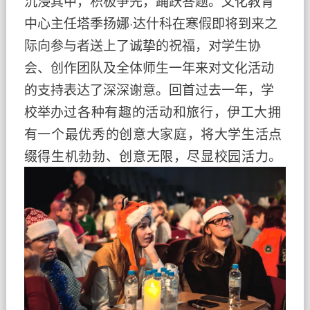
沉浸其中，积极争先，踊跃答题。文化教育
中心主任塔季扬娜·达什科在寒假即将到来之
际向参与者送上了诚挚的祝福，对学生协
会、创作团队及全体师生一年来对文化活动
的支持表达了深深谢意。回首过去一年，学
校举
办过
各种有趣的活动和旅行
，
伊工大
拥
有一个
最优秀的
创意大家庭
，
将
大学
生活点
缀得
生机勃勃、
创意无限，尽显校园活力。