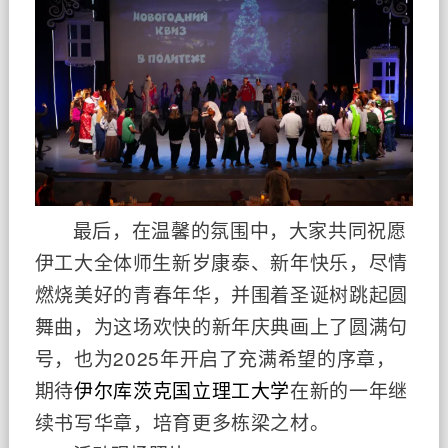
最后，在温馨的氛围中，大家共同祝愿
伊工大
全体
师生新岁康泰、新年快乐
，尽情
燃烧美好的青春年华，
并围着圣诞树跳起圆
舞曲，为这场欢快的新年庆典画上了
圆满句
号，也为2025年开启了充满希望的序章，
期待
伊尔库茨克国立理工大学
在新的一年继
续书写华章，培育更多栋梁之材。