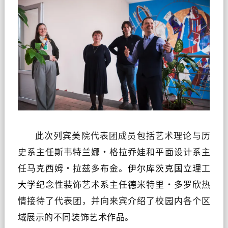
此次列宾美院代表团成员包括艺术理论与历
史系主任斯韦特兰娜・格拉乔娃和平面设计系主
任马克西姆・拉兹多布金。
伊尔库茨克国立理工
大学
纪念性装饰艺术系主任德米特里・多罗欣热
情接待了代表团，并向来宾介绍了校园内各个区
域展示的不同装饰艺术作品。