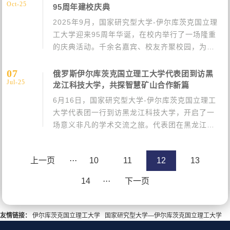
Oct-25
年级新生及预科新生，均为即···
95周年建校庆典
2025年9月，国家研究型大学-伊尔库茨克国立理
工大学迎来95周年华诞，在校内举行了一场隆重
的庆典活动。千余名嘉宾、校友齐聚校园，为伊
工大送上祝福，向辛勤耕耘的教师表达谢意，并
现场赠送纪念礼品，共同见证这一重要时刻。自
07
俄罗斯伊尔库茨克国立理工大学代表团到访黑
Jul-25
创办以来，伊尔库茨克国···
龙江科技大学，共探智慧矿山合作新篇
6月16日，国家研究型大学-伊尔库茨克国立理工
大学代表团一行到访黑龙江科技大学，开启了一
场意义非凡的学术交流之旅。代表团在黑龙江科
技大学受到了热情接待，先后参观了地质馆、模
拟矿井及智慧矿山学科交叉研究院。在地质馆存
上一页
···
10
11
12
13
放着丰富的矿物标本和详实的···
14
···
下一页
友情链接：
伊尔库茨克国立理工大学
国家研究型大学—伊尔库茨克国立理工大学