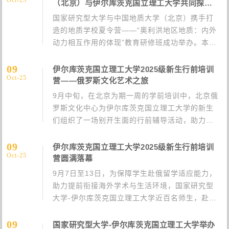
流写下了浓墨重彩的一笔。···
（北京）与伊尔库茨克国立理工大学共同探索
贝加尔裂谷带的奥秘
国家研究型大学与中国地质大学（北京）携手打
造的地质学校夏令营——“奥利洪地区地质：内外
动力相互作用的体现”教育研修班成功举办。本次
地质学校暑期研修班由来自中国地质大学（北
京）的20名学生与3名教师组成，阵容专业且充满
09
伊尔库茨克国立理工大学2025级新生行前培训
Oct-25
活力。伊尔库茨克国立理工···
营——俄罗斯文化艺术之旅
9月中旬，在北京为期一周的学前培训中，北京俄
罗斯文化中心为伊尔库茨克国立理工大学的新生
们组织了一场别开生面的行前辅导活动，助力学
生从华夏大地到西伯利亚求学的过渡之旅尽可能
平稳顺畅。此次参观为学生带来了一次沉浸式的
09
伊尔库茨克国立理工大学2025级新生行前培训
Oct-25
俄罗斯文化体验之旅，北京俄罗···
营圆满落幕
9月7日至13日，为保障学生赴俄留学适应能力，
助力提前衔接海外学术与生活环境，国家研究型
大学-伊尔库茨克国立理工大学近百名师生，赴战
略合作伙伴北京外国语大学，开启出国行前培
训。此次参与培训的学生涵盖本科新生、硕士一
09
国家研究型大学-伊尔库茨克国立理工大学举办