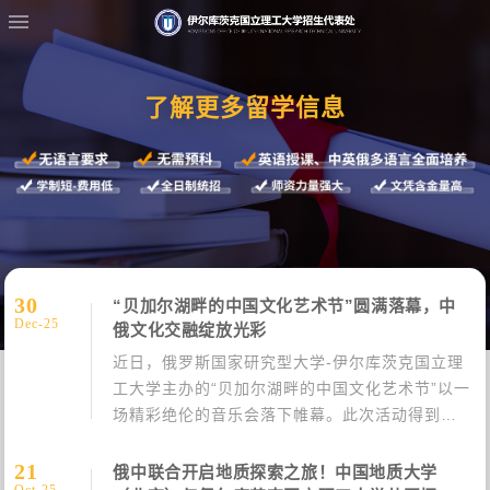
了解更多留学信息
30
“贝加尔湖畔的中国文化艺术节”圆满落幕，中
Dec-25
俄文化交融绽放光彩
近日，俄罗斯国家研究型大学-伊尔库茨克国立理
工大学主办的“贝加尔湖畔的中国文化艺术节”以一
场精彩绝伦的音乐会落下帷幕。此次活动得到中
国驻伊尔库茨克总领事馆的大力支持，成为伊尔
库茨克各高校师生一场文化盛会，为中俄文化交
21
俄中联合开启地质探索之旅！中国地质大学
Oct-25