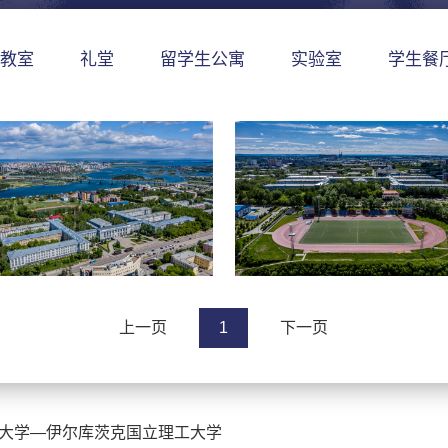
教室
礼堂
留学生公寓
实验室
学生餐
上一页
1
下一页
大学—伊尔库茨克国立理工大学